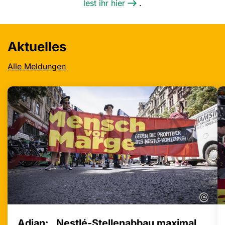
lest ihr hier
.
Aktuelles
Alle Meldungen
©
Adjan: „Nestlé-Stellenabbau maximal