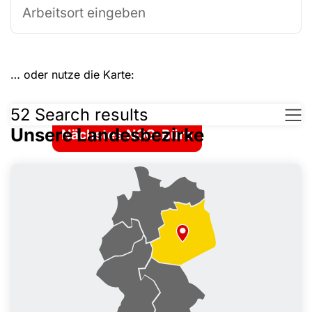
Dein Arbeitsort:
Nach NGG-Büro suchen
… oder nutze die Karte:
Leaflet
|
©
OpenStreetMap
52
Search results
+
Unsere Landesbezirke
Nächstes NGG-Büro
−