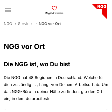
Skip to main navigation
Skip to main content
Skip to page footer
Mitglied werden
You are here:
NGG
Service
NGG vor Ort
NGG vor Ort
Die NGG ist, wo Du bist
Die NGG hat 48 Regionen in Deutschland. Welche für
dich zuständig ist, hängt von Deinem Arbeitsort ab. Um
das NGG-Büro in deiner Nähe zu finden, gib den Ort
ein, in dem du arbeitest: