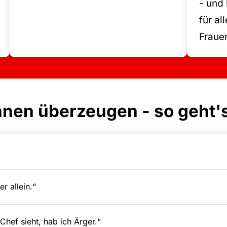
- und 
für al
Fraue
nnen überzeugen - so geht'
er allein.“
hef sieht, hab ich Ärger.“