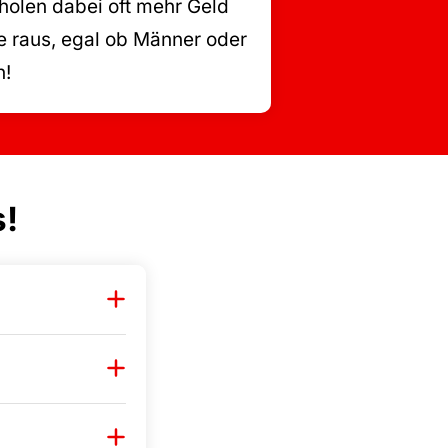
holen dabei oft mehr Geld
le raus, egal ob Männer oder
n!
s!