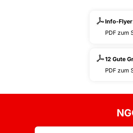
Info-Flye
PDF zum S
12 Gute G
PDF zum S
NGG