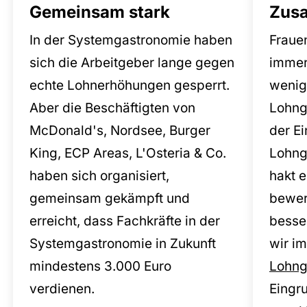
Gemeinsam stark
Zus
In der Systemgastronomie haben
Fraue
sich die Arbeitgeber lange gegen
immer
echte Lohnerhöhungen gesperrt.
wenig
Aber die Beschäftigten von
Lohng
McDonald's, Nordsee, Burger
der Ei
King, ECP Areas, L'Osteria & Co.
Lohng
haben sich organisiert,
hakt e
gemeinsam gekämpft und
bewer
erreicht, dass Fachkräfte in der
besse
Systemgastronomie in Zukunft
wir i
mindestens 3.000 Euro
Lohng
verdienen.
Eingr