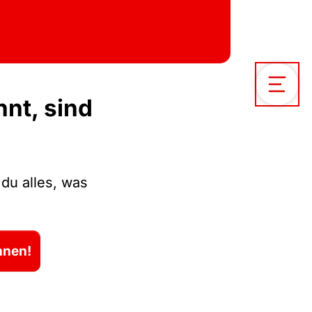
nt, sind
Open / C
du alles, was
nnen!