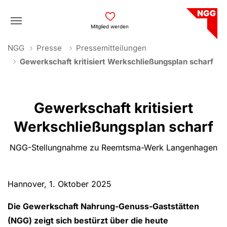
Skip to main navigation
Skip to main content
Skip to page footer
Mitglied werden
You are here:
NGG
Presse
Pressemitteilungen
Gewerkschaft kritisiert Werkschließungsplan scharf
Gewerkschaft kritisiert
Werkschließungsplan scharf
NGG-Stellungnahme zu Reemtsma-Werk Langenhagen
Hannover, 1. Oktober 2025
Die Gewerkschaft Nahrung-Genuss-Gaststätten
(NGG) zeigt sich bestürzt über die heute