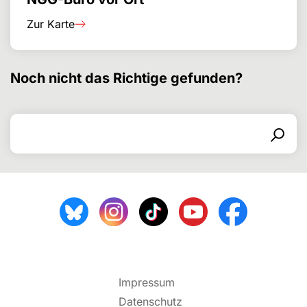
Zur Karte
Noch nicht das Richtige gefunden?
Search for
Search form
Search
Impressum
Datenschutz