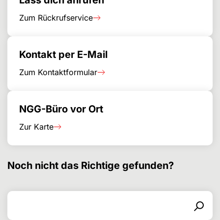
Lass dich anrufen
Zum Rückrufservice
Kontakt per E-Mail
Zum Kontaktformular
NGG-Büro vor Ort
Zur Karte
Noch nicht das Richtige gefunden?
Search for
Search form
Search