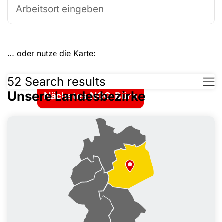
Dein Arbeitsort:
Nach NGG-Büro suchen
… oder nutze die Karte:
Leaflet
|
©
OpenStreetMap
52
Search results
+
Unsere Landesbezirke
Nächstes NGG-Büro
−