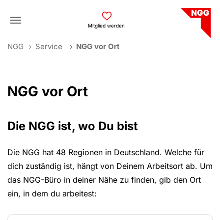
Skip to main navigation
Skip to main content
Skip to page footer
Mitglied werden
You are here:
NGG
Service
NGG vor Ort
NGG vor Ort
Die NGG ist, wo Du bist
Die NGG hat 48 Regionen in Deutschland. Welche für
dich zuständig ist, hängt von Deinem Arbeitsort ab. Um
das NGG-Büro in deiner Nähe zu finden, gib den Ort
ein, in dem du arbeitest: