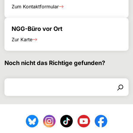
Zum Kontaktformular
NGG-Büro vor Ort
Zur Karte
Noch nicht das Richtige gefunden?
Search for
Search form
Search