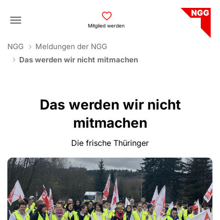
Skip to main navigation
Skip to main content
Skip to page footer
Mitglied werden
You are here:
NGG
Meldungen der NGG
Das werden wir nicht mitmachen
Das werden wir nicht
mitmachen
Die frische Thüringer