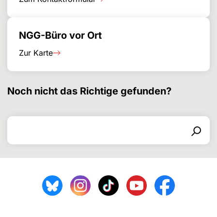
NGG-Büro vor Ort
Zur Karte
Noch nicht das Richtige gefunden?
Search for
Search form
Search