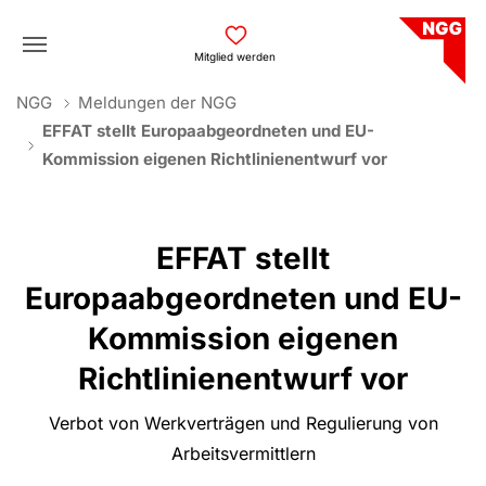
Skip to main navigation
Skip to main content
Skip to page footer
Mitglied werden
You are here:
NGG
Meldungen der NGG
EFFAT stellt Europaabgeordneten und EU-
Kommission eigenen Richtlinienentwurf vor
EFFAT stellt
Europaabgeordneten und EU-
Kommission eigenen
Richtlinienentwurf vor
Verbot von Werkverträgen und Regulierung von
Arbeitsvermittlern