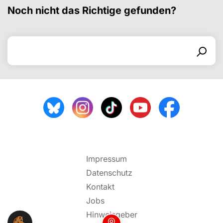
Noch nicht das Richtige gefunden?
Search for
Search form
Search
Impressum
Datenschutz
Kontakt
Jobs
Hinweisgeber