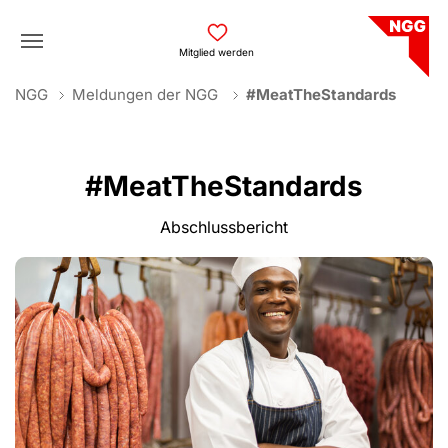
Skip to main navigation
Skip to main content
Skip to page footer
Mitglied werden
You are here:
NGG
Meldungen der NGG
#MeatTheStandards
#MeatTheStandards
Abschlussbericht