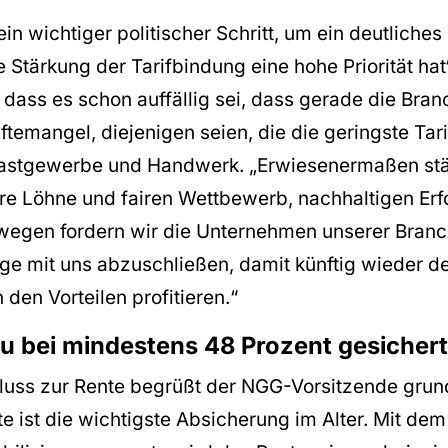
ein wichtiger politischer Schritt, um ein deutliches
 Stärkung der Tarifbindung eine hohe Priorität hat“
 dass es schon auffällig sei, dass gerade die Bra
ftemangel, diejenigen seien, die die geringste Ta
Gastgewerbe und Handwerk. „Erwiesenermaßen st
ire Löhne und fairen Wettbewerb, nachhaltigen Erf
egen fordern wir die Unternehmen unserer Branc
äge mit uns abzuschließen, damit künftig wieder d
 den Vorteilen profitieren.“
u bei mindestens 48 Prozent gesichert
uss zur Rente begrüßt der NGG-Vorsitzende grund
te ist die wichtigste Absicherung im Alter. Mit d