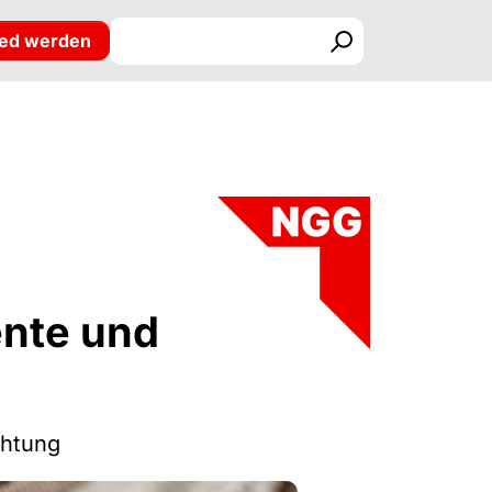
ied werden
Suchen
ente und
chtung