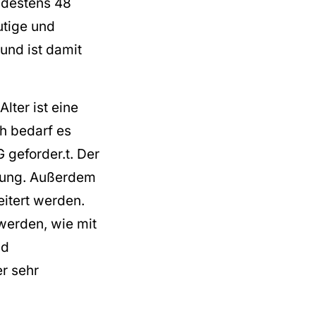
ndestens 48
utige und
und ist damit
lter ist eine
h bedarf es
geforder.t. Der
erung. Außerdem
itert werden.
werden, wie mit
nd
r sehr