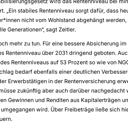
bilisierungsgesetz wird das Rentenniveau bei mi
t. „Ein stabiles Rentenniveau sorgt dafür, dass he
er*innen nicht vom Wohlstand abgehängt werden, 
lle Generationen“, sagt Zeitler.
och mehr zu tun. Für eine bessere Absicherung im A
des Rentenniveau über 2031 dringend geboten. Auc
des Rentenniveaus auf 53 Prozent so wie von NGG 
hlag bedarf ebenfalls einer deutlichen Verbess
der Erwerbstätigen in der Rentenversicherung erwe
müsse zukünftig aber auch darüber nachgedacht 
en Gewinnen und Renditen aus Kapitalerträgen u
umgegangen wird. Über Freibeträge ließe sich hie
euern.