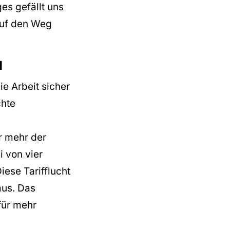
es gefällt uns
auf den Weg
d
ie Arbeit sicher
chte
r mehr der
i von vier
iese Tarifflucht
aus. Das
für mehr