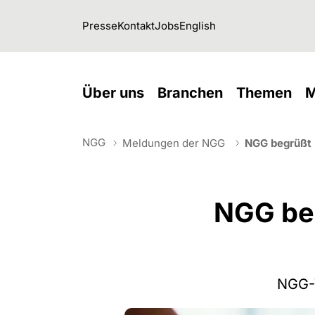
Skip to main navigation
Skip to main content
Skip to page footer
Presse
Kontakt
Jobs
English
(current)
(current)
(cu
Über uns
Branchen
Themen
M
NGG
Meldungen der NGG
NGG begrüßt 
You are here:
NGG beg
NGG-V