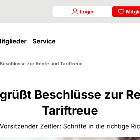
Login
Mitgl
rrent)
(current)
(current)
itglieder
Service
Beschlüsse zur Rente und Tariftreue
rüßt Beschlüsse zur R
Tariftreue
orsitzender Zeitler: Schritte in die richtige Ri