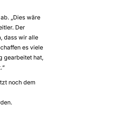
 ab. „Dies wäre
itler. Der
 dass wir alle
schaffen es viele
g gearbeitet hat,
.“
etzt noch dem
rden.