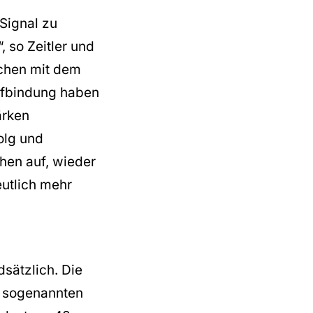
 Signal zu
, so Zeitler und
nchen mit dem
rifbindung haben
ärken
olg und
hen auf, wieder
eutlich mehr
sätzlich. Die
em sogenannten