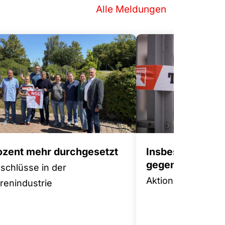
Alle Meldungen
rozent mehr durchgesetzt
Insbesondere 
gegen Tariffluch
bschlüsse in der
Aktionsplan für m
enindustrie