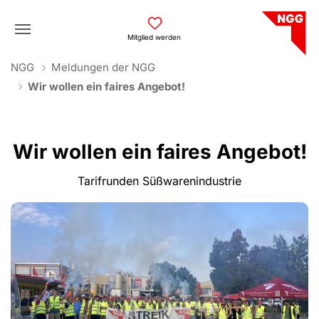
Skip to main navigation
Skip to main content
Skip to page footer
Mitglied werden
You are here:
NGG
Meldungen der NGG
Wir wollen ein faires Angebot!
Wir wollen ein faires Angebot!
Tarifrunden Süßwarenindustrie