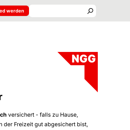
ied werden
Suchen
r
sch
versichert - falls zu Hause,
der Freizeit gut abgesichert bist,