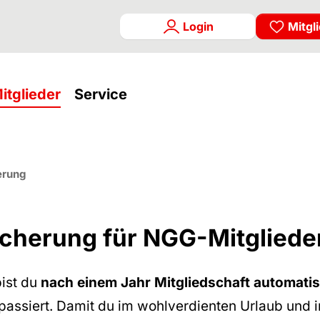
Login
Mitgl
rrent)
(current)
(current)
itglieder
Service
nfall-Versicherung
erung
sicherung für NGG-Mitgliede
bist du
nach einem Jahr Mitgliedschaft automati
©
assiert. Damit du im wohlverdienten Urlaub und in 