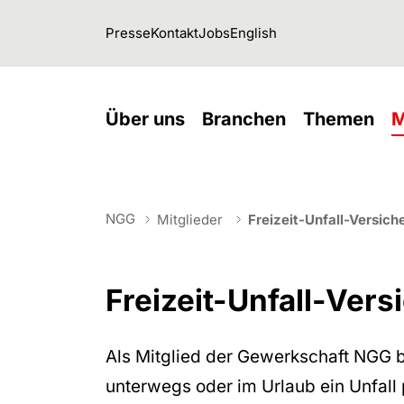
Skip to main navigation
Skip to main content
Skip to page footer
Presse
Kontakt
Jobs
English
(current)
(current)
(cu
Über uns
Branchen
Themen
M
You are here:
Freizeit-U
NGG
Mitglieder
Freizeit-Unfall-Versich
Freizeit-Unfall-Ver
Als Mitglied der Gewerkschaft NGG 
unterwegs oder im Urlaub ein Unfall p