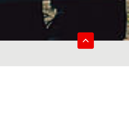
ar.
r-Hotline
 380 13 265