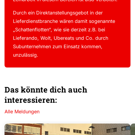
Durch ein Direktanstellungsgebot in der
Lieferdienstbranche wären damit sogenannte
„Schattenflotten“, wie sie derzeit z.B. bei
Lieferando, Wolt, Ubereats und Co. durch
Subunternehmen zum Einsatz kommen,
unzulässig.
Das könnte dich auch
interessieren:
Alle Meldungen