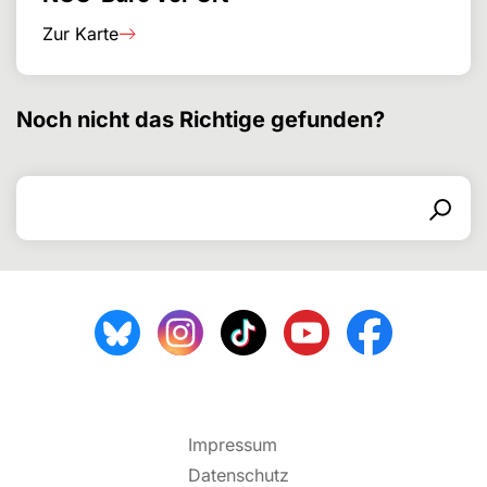
Zur Karte
Noch nicht das Richtige gefunden?
Search for
Search form
Search
Impressum
Datenschutz