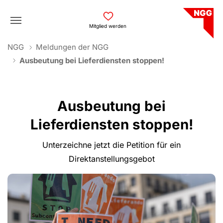
Skip to main navigation
Skip to main content
Skip to page footer
Mitglied werden
You are here:
NGG
Meldungen der NGG
Ausbeutung bei Lieferdiensten stoppen!
Ausbeutung bei
Lieferdiensten stoppen!
Unterzeichne jetzt die Petition für ein
Direktanstellungsgebot