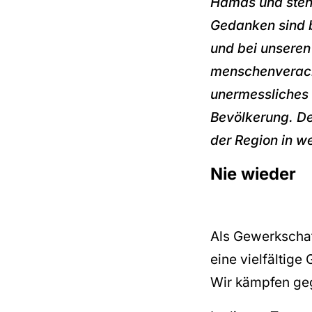
Hamas und stehe
Gedanken sind b
und bei unseren
menschenveracht
unermessliches L
Bevölkerung. Der
der Region in we
Nie wieder
Als Gewerkschaft
eine vielfältige
Wir kämpfen geg