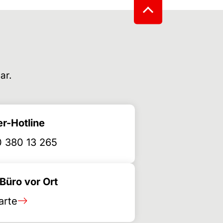
ar.
r-Hotline
 380 13 265
üro vor Ort
arte