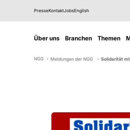
Skip to main navigation
Skip to main content
Skip to page footer
Presse
Kontakt
Jobs
English
(current)
(current)
(cu
Über uns
Branchen
Themen
M
NGG
Meldungen der NGG
Solidarität mi
You are here: