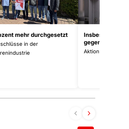
rozent mehr durchgesetzt
Insbesondere 
gegen Tariffluch
bschlüsse in der
Aktionsplan für m
enindustrie