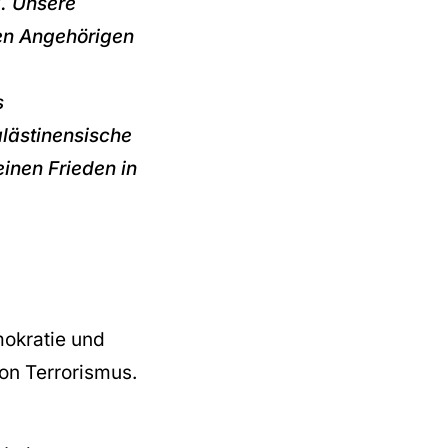
l. Unsere
en Angehörigen
s
alästinensische
einen Frieden in
mokratie und
von Terrorismus.