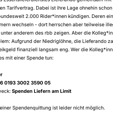
nen Tarifvertrag. Dabei ist ihre Lage ohnehin scho
Carica video YouTube
Carica tutto
 bundesweit 2.000 Rider*innen kündigen. Deren ei
ern wechseln - dort herrschen aber teilweise ille
unter anderem des rbb zeigen. Aber die Kolleg*
lem: Aufgrund der Niedriglöhne, die Lieferando zah
reikgeld finanziell langsam eng. Wer die Kolleg*in
es mit einer Spende tun:
r
6 0193 3002 3590 05
weck:
Spenden Liefern am Limit
einer Spendenquittung ist leider nicht möglich.