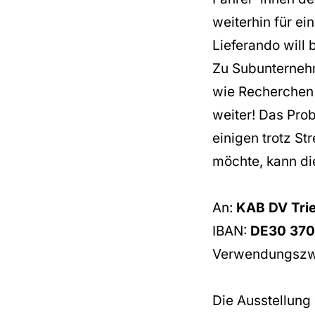
weiterhin für ei
Lieferando will
Zu Subunternehm
wie Recherchen 
weiter! Das Prob
einigen trotz St
möchte, kann di
An:
KAB DV Trie
IBAN:
DE30 370
Verwendungsz
Die Ausstellung 