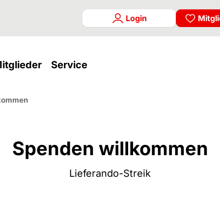
Login
Mitgl
rrent)
(current)
(current)
itglieder
Service
lkommen
Spenden willkommen
Lieferando-Streik