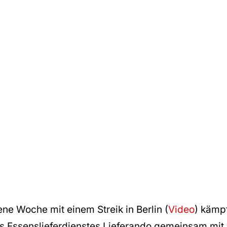
ne Woche mit einem Streik in Berlin (
Video
) kämp
Utilizziamo YouTube per incorporare video sul nostro
s Essenslieferdienstes Lieferando gemeinsam mit
sito web