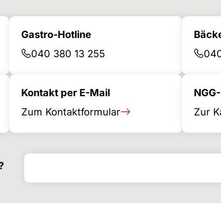
Gastro-Hotline
Bäcke
040 380 13 255
040
Kontakt per E-Mail
NGG-B
Zum Kontaktformular
Zur K
Search for
Search form
?