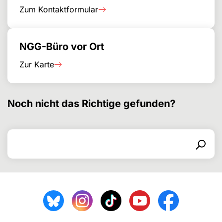
Zum Kontaktformular
NGG-Büro vor Ort
Zur Karte
Noch nicht das Richtige gefunden?
Search for
Search form
Search