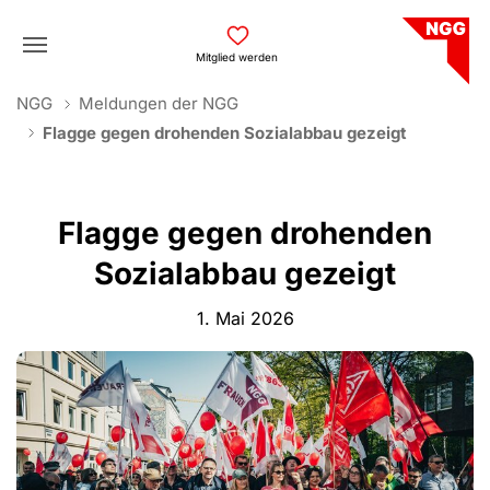
Skip to main navigation
Skip to main content
Skip to page footer
Mitglied werden
You are here:
NGG
Meldungen der NGG
Flagge gegen drohenden Sozialabbau gezeigt
Flagge gegen drohenden
Sozialabbau gezeigt
1. Mai 2026