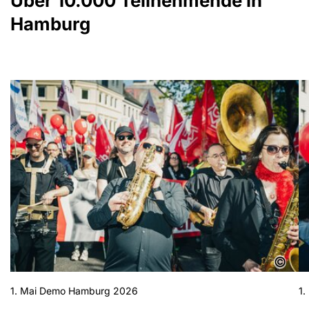
Über 10.000 Teilnehmende in
Hamburg
Show larger version for:
Sh
©
1. Mai Demo Hamburg 2026
1