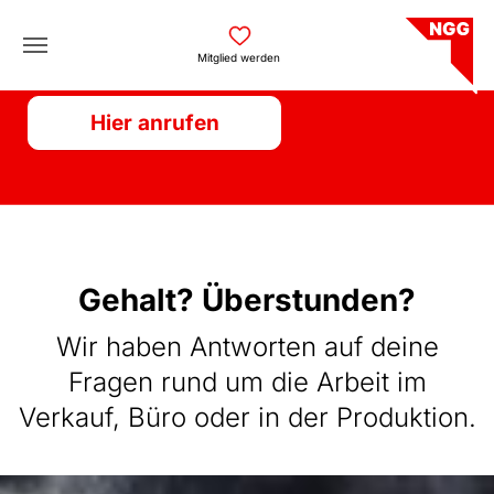
Skip to main navigation
Skip to main content
Skip to page footer
BÄCKER-HOTLINE
Mitglied werden
Hier anrufen
BÄCKER-HOTLINE
Gehalt? Überstunden?
Wir haben Antworten auf deine
Fragen rund um die Arbeit im
Verkauf, Büro oder in der Produktion.