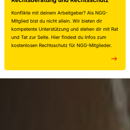
Konflikte mit deinem Arbeitgeber? Als NGG-
Mitglied bist du nicht allein. Wir bieten dir
kompetente Unterstützung und stehen dir mit Rat
und Tat zur Seite. Hier findest du Infos zum
kostenlosen Rechtsschutz für NGG-Mitglieder.