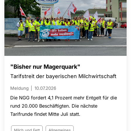
Wahl als bedeutenden Erfolg für die
Mitbestimmung und fordert Nutracorp sowie den
Mutterkonzern The Quality Group auf, die
Arbeitnehmervertretung uneingeschränkt zu
akzeptieren.
"Bisher nur Magerquark"
Tarifstreit der bayerischen Milchwirtschaft
Meldung
10.07.2026
Die NGG fordert 4,1 Prozent mehr Entgelt für die
rund 20.000 Beschäftigten. Die nächste
Tarifrunde findet Mitte Juli statt.
Milch und Fett
Allgemeines