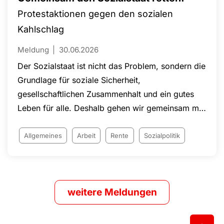
Protestaktionen gegen den sozialen
Kahlschlag
Meldung
30.06.2026
Der Sozialstaat ist nicht das Problem, sondern die
Grundlage für soziale Sicherheit,
gesellschaftlichen Zusammenhalt und ein gutes
Leben für alle. Deshalb gehen wir gemeinsam mit
den DGB-Gewerkschaften sowie zahlreichen
Verbänden und Organisationen auf die Straße!
Allgemeines
Arbeit
Rente
Sozialpolitik
weitere Meldungen