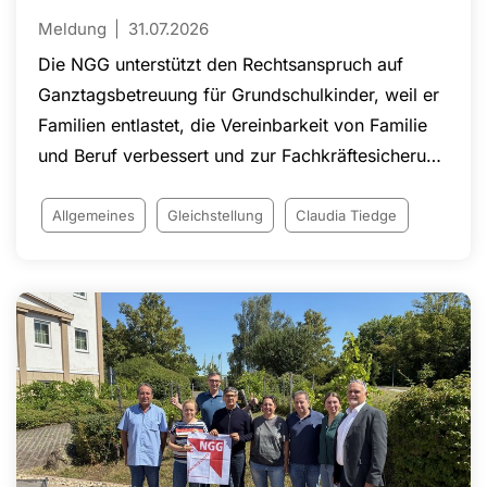
Meldung
31.07.2026
Die NGG unterstützt den Rechtsanspruch auf
Ganztagsbetreuung für Grundschulkinder, weil er
Familien entlastet, die Vereinbarkeit von Familie
und Beruf verbessert und zur Fachkräftesicherung
beiträgt. Verlässliche Betreuungsangebote
ermöglichen insbesondere Eltern, ihre
Allgemeines
Gleichstellung
Claudia Tiedge
Erwerbstätigkeit auszuweiten oder überhaupt
einer Beschäftigung nachzugehen. Nach
Auffassung der NGG sind ausreichende
Ganztags- und Kita-Angebote deshalb ein
wichtiger Baustein gegen den Arbeitskräftemangel
und für mehr Chancengerechtigkeit.