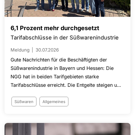
6,1 Prozent mehr durchgesetzt
Tarifabschlüsse in der Süßwarenindustrie
Meldung
30.07.2026
Gute Nachrichten für die Beschäftigten der
Süßwarenindustrie in Bayern und Hessen: Die
NGG hat in beiden Tarifgebieten starke
Tarifabschlüsse erreicht. Die Entgelte steigen um
insgesamt 6,1 Prozent in drei Stufen, zusätzlich
gibt es 160 Euro netto Erholungsbeihilfe. Die
Süßwaren
Allgemeines
Laufzeit beträgt jeweils 24 Monate. In Bayern
startet die erste Erhöhung bereits zum 1. Juni
2026, in Hessen zum 1. Juli 2026.