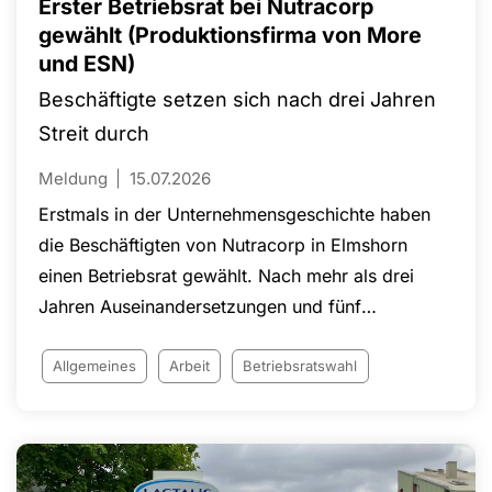
Menschen übernehmen Verantwortung und
Erster Betriebsrat bei Nutracorp
gestalten die Arbeit der NGG bereits heute aktiv
gewählt (Produktionsfirma von More
und ESN)
mit.
Beschäftigte setzen sich nach drei Jahren
Streit durch
Meldung
15.07.2026
Erstmals in der Unternehmensgeschichte haben
die Beschäftigten von Nutracorp in Elmshorn
einen Betriebsrat gewählt. Nach mehr als drei
Jahren Auseinandersetzungen und fünf
Gerichtsverfahren konnte die Wahl erfolgreich
durchgeführt werden. Rund 500 Beschäftigte des
Allgemeines
Arbeit
Betriebsratswahl
Herstellers von Nahrungsergänzungsmitteln für
die Marken ESN und More sind künftig durch
einen Betriebsrat vertreten. Die Gewerkschaft
Nahrung-Genuss-Gaststätten (NGG) begrüßt die