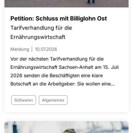
Petition: Schluss mit Billiglohn Ost
Tarifverhandlung für die
Ernährungswirtschaft
Meldung
10.07.2026
Vor der nächsten Tarifverhandlung für die
Ernährungswirtschaft Sachsen-Anhalt am 15. Juli
2026 senden die Beschäftigten eine klare
Botschaft an die Arbeitgeber: Sie wollen eine
Einigung am Verhandlungstisch und eine
verbindliche Perspektive für die Angleichung der
Süßwaren
Allgemeines
Löhne an das westdeutsche Tarifniveau.