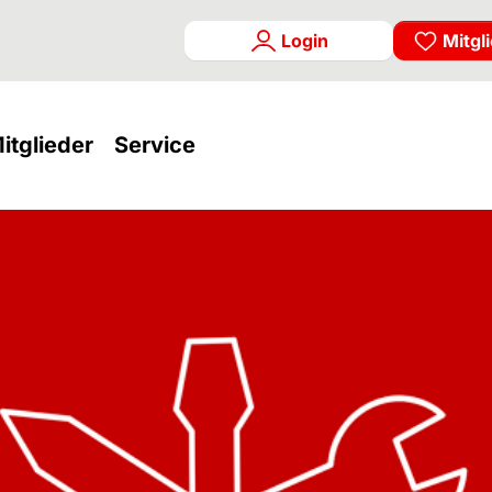
Login
Mitgl
rrent)
(current)
(current)
itglieder
Service