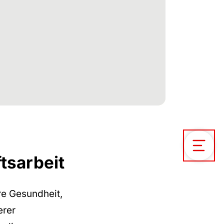
tsarbeit
Open / C
re Gesundheit,
erer