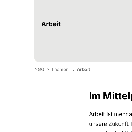
Arbeit
You are here:
NGG
Themen
Arbeit
Im Mitte
Arbeit ist mehr 
unsere Zukunft.