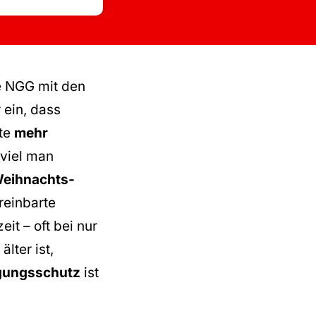
e NGG mit den
 ein, dass
te
mehr
 viel man
eihnachts-
ereinbarte
it – oft bei nur
lter ist,
gungsschutz
ist