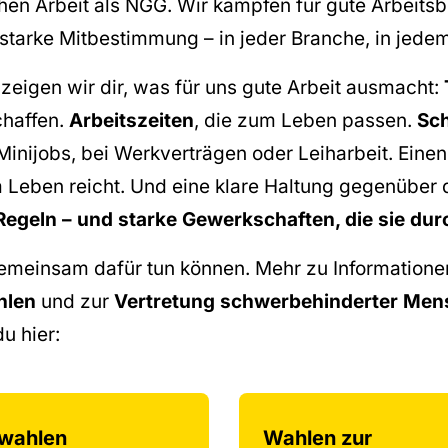
hen Arbeit als NGG. Wir kämpfen für gute Arbeits
starke Mitbestimmung – in jeder Branche, in jedem
 zeigen wir dir, was für uns gute Arbeit ausmacht:
chaffen.
Arbeitszeiten
, die zum Leben passen.
Sch
Minijobs, bei Werkverträgen oder Leiharbeit. Eine
 Leben reicht. Und eine klare Haltung gegenüber de
Regeln – und starke Gewerkschaften, die sie dur
meinsam dafür tun können. Mehr zu Informatione
hlen
und zur
Vertretung schwerbehinderter Men
u hier:
swahlen
Wahlen zur