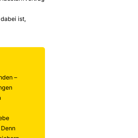
dabei ist,
nden –
ungen
h
iebe
. Denn