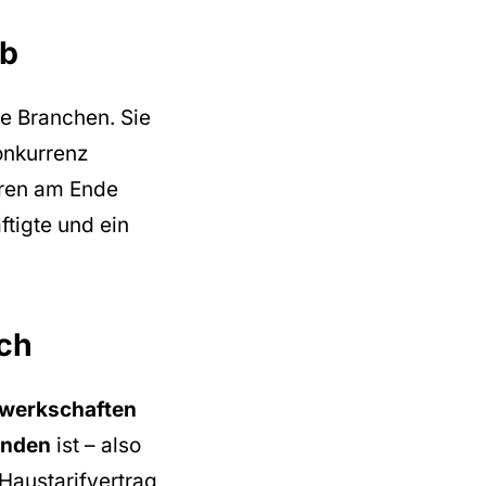
rb
ze Branchen. Sie
onkurrenz
eren am Ende
ftigte und ein
sch
werkschaften
unden
ist – also
Haustarifvertrag