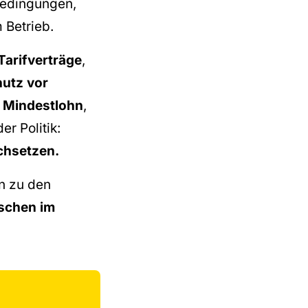
bedingungen,
 Betrieb.
Tarifverträge
,
utz vor
n
Mindestlohn
,
r Politik:
chsetzen.
n zu den
schen im