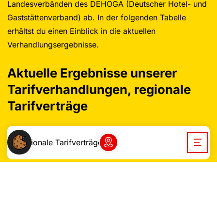
Landesverbänden des DEHOGA (Deutscher Hotel- und
Gaststättenverband) ab. In der folgenden Tabelle
erhältst du einen Einblick in die aktuellen
Verhandlungsergebnisse.
Aktuelle Ergebnisse unserer
Tarifverhandlungen, regionale
Tarifverträge
Regionale Tarifverträge
Dein NGG-Büro vor Ort
Open / 
Unter anderem in der
Systemgastronomie
, bei den
Großcaterern
Aramark, Eurest
und
Sodexo
, bei
Galeria Restaurants
sowie
SSP Deutschland Rail & Air