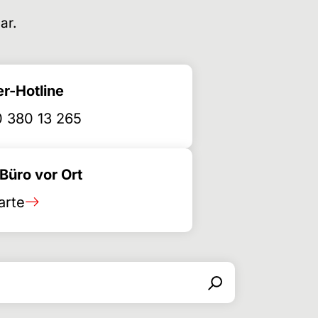
ar.
r-Hotline
 380 13 265
üro vor Ort
arte
Suchen