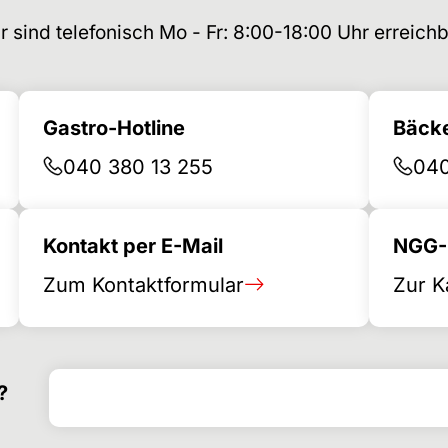
r sind telefonisch Mo - Fr: 8:00-18:00 Uhr erreichb
Gastro-Hotline
Bäcke
040 380 13 255
040
Kontakt per E-Mail
NGG-B
Zum Kontaktformular
Zur K
Suchen nach
Suchformular
?