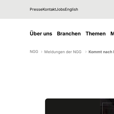
Skip to main navigation
Skip to main content
Skip to page footer
Presse
Kontakt
Jobs
English
(current)
(current)
(cu
Über uns
Branchen
Themen
M
NGG
Meldungen der NGG
Kommt nach 
You are here: