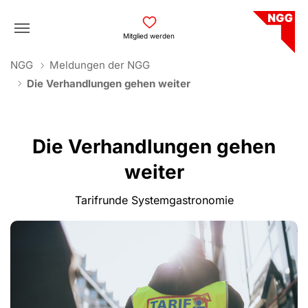
Skip to main navigation
Skip to main content
Skip to page footer
Mitglied werden
You are here:
NGG
Meldungen der NGG
Die Verhandlungen gehen weiter
Die Verhandlungen gehen
weiter
Tarifrunde Systemgastronomie