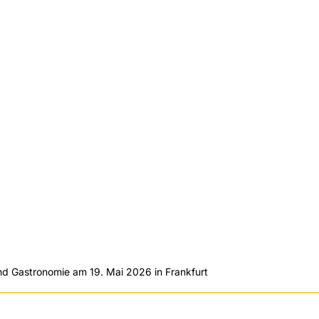
Wir verwenden YouTube, um Videos auf unserer
und Gastronomie am 19. Mai 2026 in Frankfurt
Website einzubetten