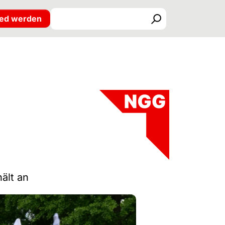
ied werden
Suchen
ält an