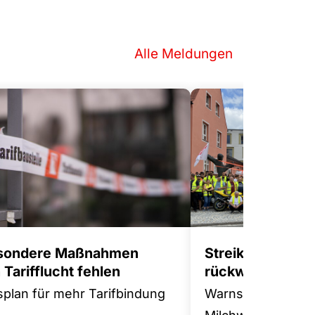
Alle Meldungen
sondere Maßnahmen
Streikwelle gege
Tarifflucht fehlen
rückwärts
splan für mehr Tarifbindung
Warnstreik in der