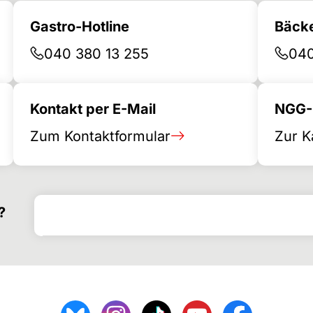
Gastro-Hotline
Bäcke
040 380 13 255
040
Kontakt per E-Mail
NGG-B
Zum Kontaktformular
Zur K
Suchen nach
Suchformular
?