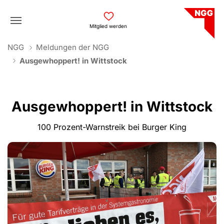
Skip to main navigation
Skip to main content
Skip to page footer
Mitglied werden
You are here:
NGG
Meldungen der NGG
Ausgewhoppert! in Wittstock
Ausgewhoppert! in Wittstock
100 Prozent-Warnstreik bei Burger King