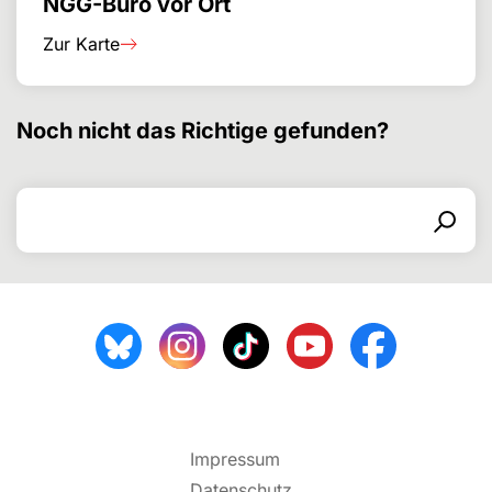
NGG-Büro vor Ort
Zur Karte
Noch nicht das Richtige gefunden?
Suchen nach
Suchformular
Suchen
Impressum
Datenschutz