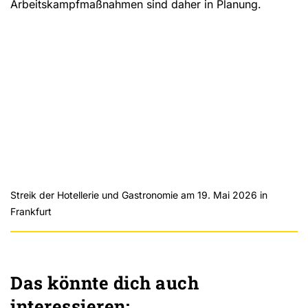
Arbeitskampfmaßnahmen sind daher in Planung.
Streik der Hotellerie und Gastronomie am 19. Mai 2026 in
Używamy YouTube do osadzania filmów na naszej stronie
Frankfurt
internetowej
Załaduj filmy z YouTube
Załaduj wszystko
Das könnte dich auch
interessieren: