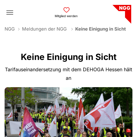
Skip to main navigation
Skip to main content
Skip to page footer
Mitglied werden
You are here:
NGG
Meldungen der NGG
Keine Einigung in Sicht
Keine Einigung in Sicht
Tarifauseinandersetzung mit dem DEHOGA Hessen hält
an