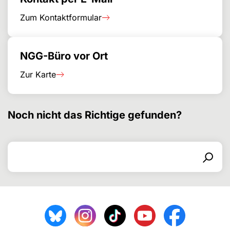
Zum Kontaktformular
NGG-Büro vor Ort
Zur Karte
Noch nicht das Richtige gefunden?
Search for
Search form
Search