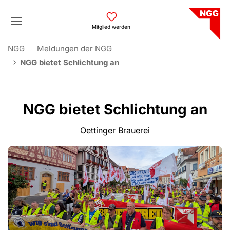
Skip to main navigation
Skip to main content
Skip to page footer
Mitglied werden
You are here:
NGG
Meldungen der NGG
NGG bietet Schlichtung an
NGG bietet Schlichtung an
Oettinger Brauerei