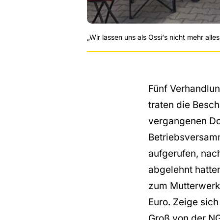
„Wir lassen uns als Ossi‘s nicht mehr alles
Fünf Verhandlun
traten die Besc
vergangenen Don
Betriebsversamm
aufgerufen, nac
abgelehnt hatte
zum Mutterwerk 
Euro. Zeige sic
Groß von der NG