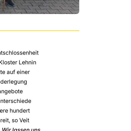
ntschlossenheit
Kloster Lehnin
e auf einer
iederlegung
sangebote
unterschiede
ere hundert
it, so Veit
„Wir lassen uns