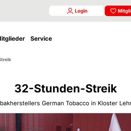
Login
Mitgl
rrent)
(current)
(current)
itglieder
Service
treik
32-Stunden-Streik
bakherstellers German Tobacco in Kloster Leh