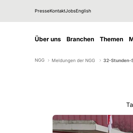
Skip to main navigation
Skip to main content
Skip to page footer
Presse
Kontakt
Jobs
English
(current)
(current)
(cu
Über uns
Branchen
Themen
M
NGG
Meldungen der NGG
32-Stunden-S
You are here:
Ta