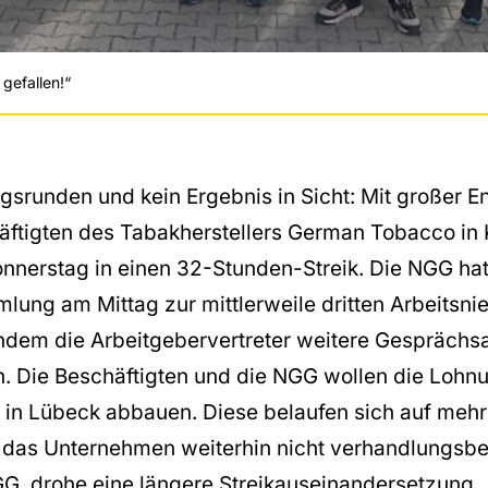
 gefallen!“
gsrunden und kein Ergebnis in Sicht: Mit großer E
häftigten des Tabakherstellers German Tobacco in 
nerstag in einen 32-Stunden-Streik. Die NGG hatt
lung am Mittag zur mittlerweile dritten Arbeitsn
hdem die Arbeitgebervertreter weitere Gespräch
n. Die Beschäftigten und die NGG wollen die Lohn
in Lübeck abbauen. Diese belaufen sich auf mehr
h das Unternehmen weiterhin nicht verhandlungsbere
G, drohe eine längere Streikauseinandersetzung.