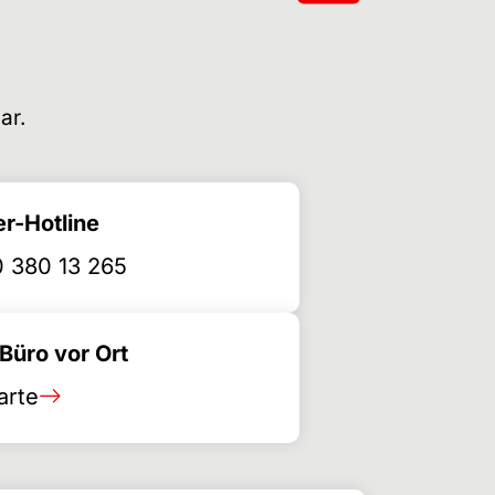
ar.
r-Hotline
 380 13 265
üro vor Ort
arte