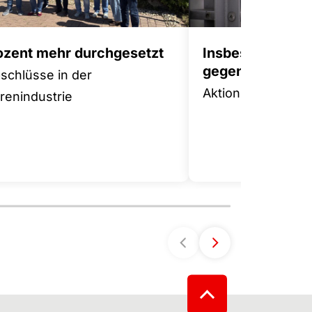
rozent mehr durchgesetzt
Insbesondere 
gegen Tariffluch
bschlüsse in der
Aktionsplan für m
enindustrie