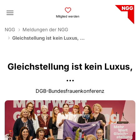
Skip to main navigation
Skip to main content
Skip to page footer
Mitglied werden
You are here:
NGG
Meldungen der NGG
Gleichstellung ist kein Luxus, ...
Gleichstellung ist kein Luxus,
...
DGB-Bundesfrauenkonferenz