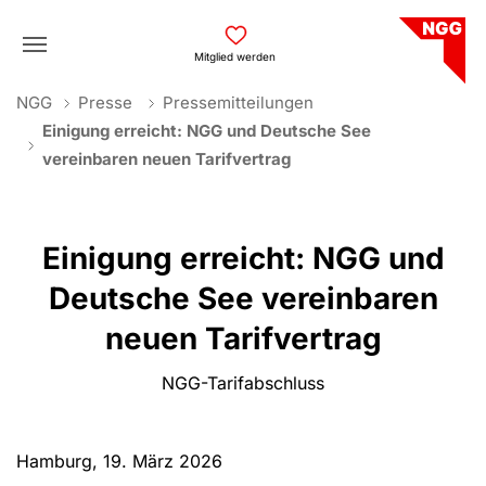
Skip to main navigation
Skip to main content
Skip to page footer
Mitglied werden
You are here:
NGG
Presse
Pressemitteilungen
Einigung erreicht: NGG und Deutsche See
vereinbaren neuen Tarifvertrag
Einigung erreicht: NGG und
Deutsche See vereinbaren
neuen Tarifvertrag
NGG-Tarifabschluss
Hamburg, 19. März 2026