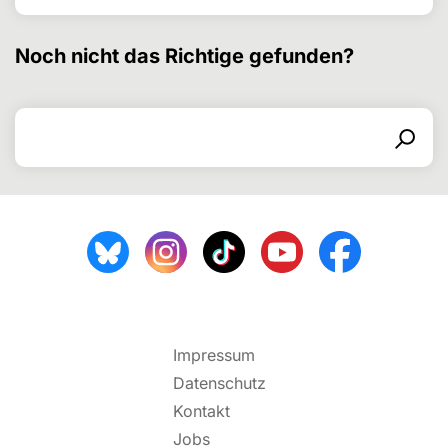
Noch nicht das Richtige gefunden?
Search for
Search form
Search
Impressum
Datenschutz
Kontakt
Jobs