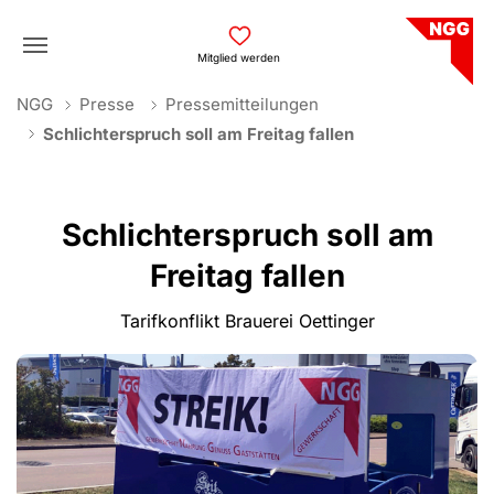
Skip to main navigation
Skip to main content
Skip to page footer
Mitglied werden
You are here:
NGG
Presse
Pressemitteilungen
Schlichterspruch soll am Freitag fallen
Schlichterspruch soll am
Freitag fallen
Tarifkonflikt Brauerei Oettinger