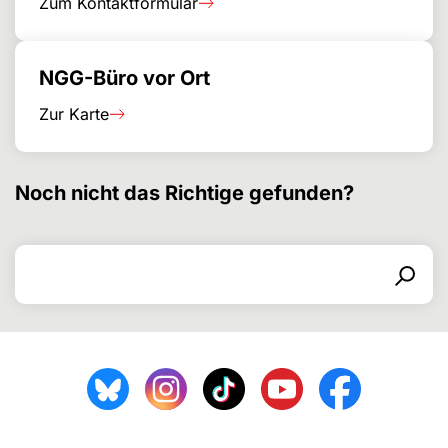
Zum Kontaktformular
NGG-Büro vor Ort
Zur Karte
Noch nicht das Richtige gefunden?
Search for
Search form
Search