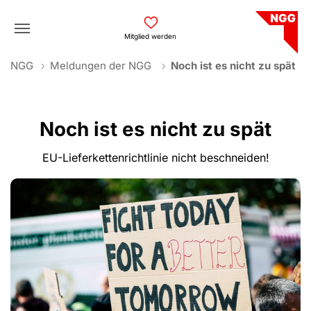
Skip to main navigation
Skip to main content
Skip to page footer
Mitglied werden
You are here:
NGG
Meldungen der NGG
Noch ist es nicht zu spät
Noch ist es nicht zu spät
EU-Lieferkettenrichtlinie nicht beschneiden!