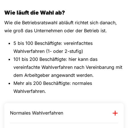
Wie läuft die Wahl ab?
We use YouTube to embed videos on our website
Wie die Betriebsratswahl abläuft richtet sich danach,
Load YouTube videos
Load All
wie groß das Unternehmen oder der Betrieb ist.
5 bis 100 Beschäftigte: vereinfachtes
Wahlverfahren (1- oder 2-stufig)
101 bis 200 Beschäftigte: hier kann das
vereinfachte Wahlverfahren nach Vereinbarung mit
dem Arbeitgeber angewandt werden.
Mehr als 200 Beschäftigte: normales
Wahlverfahren.
Normales Wahlverfahren