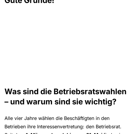
Gute Gründe!
Was sind die Betriebsratswahlen
We use YouTube to embed videos on our website
– und warum sind sie wichtig?
Load YouTube videos
Load All
Alle vier Jahre wählen die Beschäftigten in den
Betrieben ihre Interessenvertretung: den Betriebsrat.