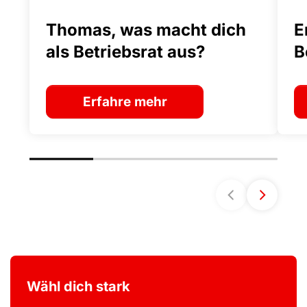
Thomas, was macht dich
E
als Betriebsrat aus?
B
Erfahre mehr
Wähl dich stark