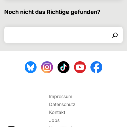
Noch nicht das Richtige gefunden?
Search for
Search form
Search
Impressum
Datenschutz
Kontakt
Jobs