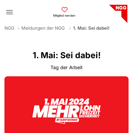
Skip to main navigation
Skip to main content
Skip to page footer
Mitglied werden
You are here:
NGG
Meldungen der NGG
1. Mai: Sei dabei!
1. Mai: Sei dabei!
Tag der Arbeit