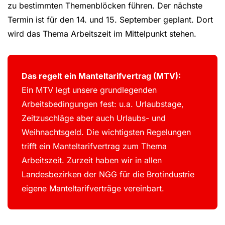
zu bestimmten Themenblöcken führen. Der nächste
Termin ist für den 14. und 15. September geplant. Dort
wird das Thema Arbeitszeit im Mittelpunkt stehen.
Das regelt ein Manteltarifvertrag (MTV):
Ein MTV legt unsere grundlegenden
Arbeitsbedingungen fest: u.a. Urlaubstage,
Zeitzuschläge aber auch Urlaubs- und
Weihnachtsgeld. Die wichtigsten Regelungen
trifft ein Manteltarifvertrag zum Thema
Arbeitszeit. Zurzeit haben wir in allen
Landesbezirken der NGG für die Brotindustrie
eigene Manteltarifverträge vereinbart.