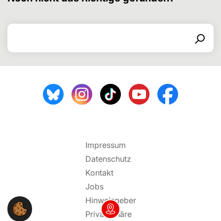
Search for
Search form
Search
Impressum
Datenschutz
Kontakt
Jobs
Hinweisgeber
Privatsphäre