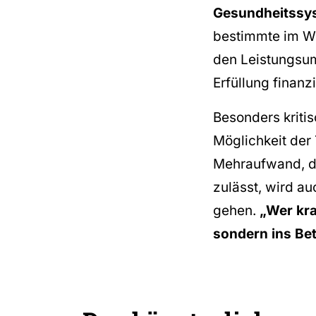
Gesundheitssys
bestimmte im We
den Leistungsum
Erfüllung finanz
Besonders kriti
Möglichkeit der
Mehraufwand, de
zulässt, wird au
gehen.
„Wer kra
sondern ins Be