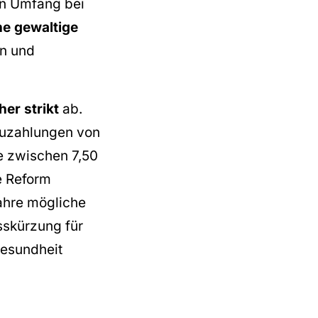
en Umfang bei
ne gewaltige
en und
er strikt
ab.
 Zuzahlungen von
e zwischen 7,50
e Reform
ahre mögliche
sskürzung für
gesundheit