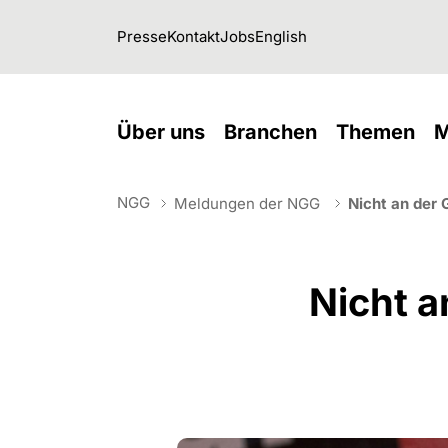
Skip to main navigation
Skip to main content
Skip to page footer
Presse
Kontakt
Jobs
English
(current)
(current)
(cu
Über uns
Branchen
Themen
M
NGG
Meldungen der NGG
Nicht an der
You are here:
Nicht 