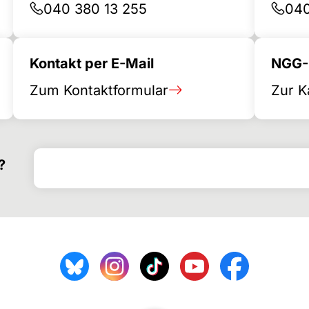
040 380 13 255
040
Kontakt per E-Mail
NGG-B
Zum Kontaktformular
Zur K
Search for
Search form
?