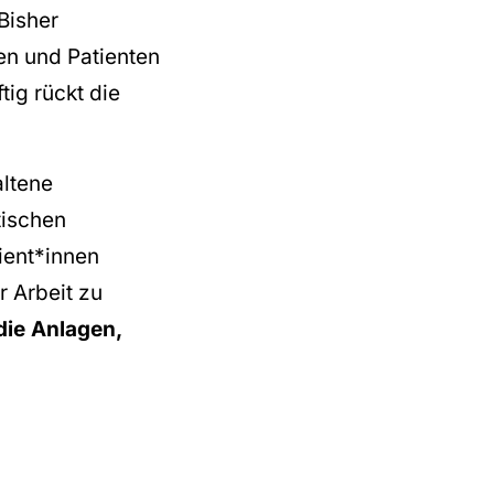
 Bisher
en und Patienten
ig rückt die
altene
tischen
ient*innen
r Arbeit zu
die Anlagen,