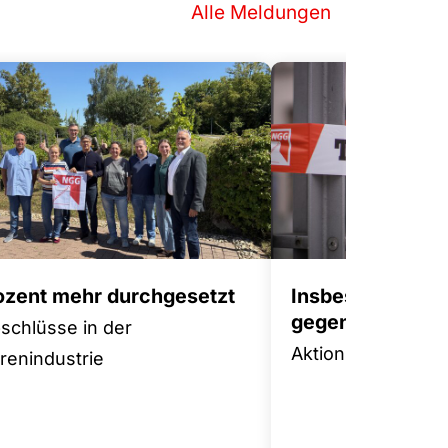
Alle Meldungen
rozent mehr durchgesetzt
Insbesondere 
gegen Tariffluch
bschlüsse in der
Aktionsplan für m
enindustrie