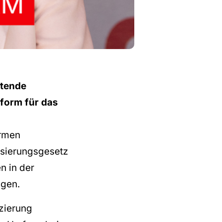
etende
form für das
ormen
isierungsgesetz
n in der
ngen.
nzierung