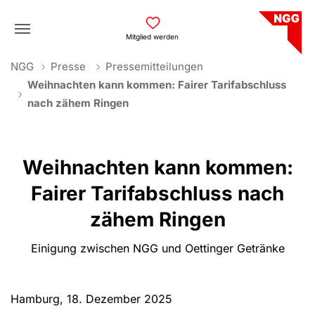
Skip to main navigation
Skip to main content
Skip to page footer
Mitglied werden
You are here:
NGG
Presse
Pressemitteilungen
Weihnachten kann kommen: Fairer Tarifabschluss
nach zähem Ringen
Weihnachten kann kommen:
Fairer Tarifabschluss nach
zähem Ringen
Einigung zwischen NGG und Oettinger Getränke
Hamburg, 18. Dezember 2025