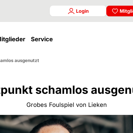
Login
Mitgl
rrent)
(current)
(current)
itglieder
Service
hamlos ausgenutzt
tpunkt schamlos ausgen
Grobes Foulspiel von Lieken