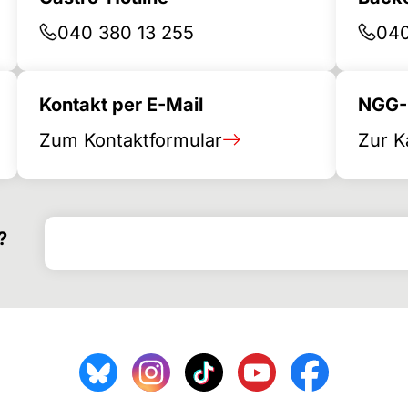
040 380 13 255
040
Kontakt per E-Mail
NGG-B
Zum Kontaktformular
Zur K
Поиск по
Форма поиска
?