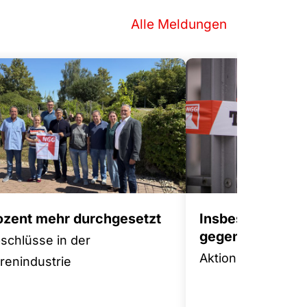
Alle Meldungen
rozent mehr durchgesetzt
Insbesondere 
gegen Tariffluch
bschlüsse in der
Aktionsplan für m
enindustrie