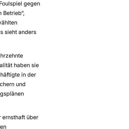
Foulspiel gegen
 Betrieb“,
wählten
s sieht anders
ahrzehnte
lität haben sie
äftigte in der
ichern und
ngsplänen
r ernsthaft über
ken