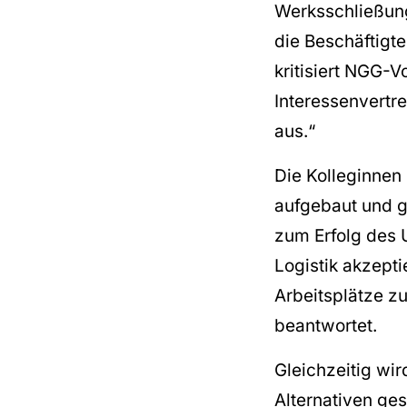
Werksschließung
die Beschäftigt
kritisiert NGG-V
Interessenvertre
aus.“
Die Kolleginnen
aufgebaut und g
zum Erfolg des 
Logistik akzepti
Arbeitsplätze z
beantwortet.
Gleichzeitig wir
Alternativen ge