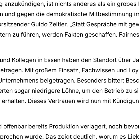
 anzukündigen, ist nichts anderes als ein grobes 
en und gegen die demokratische Mitbestimmung im
orsitzender Guido Zeitler. „Statt Gespräche mit ge
tern zu führen, werden Fakten geschaffen. Fairnes
 und Kollegen in Essen haben den Standort über J
etragen. Mit großem Einsatz, Fachwissen und Loya
Unternehmens beigetragen. Besonders bitter: Besch
erten sogar niedrigere Löhne, um den Betrieb zu s
u erhalten. Dieses Vertrauen wird nun mit Kündigu
d offenbar bereits Produktion verlagert, noch bevo
sprochen wurde. Das zeigt deutlich, worum es Lie