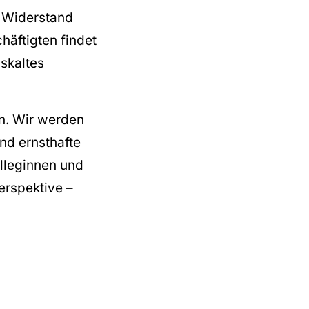
r Widerstand
äftigten findet
iskaltes
en. Wir werden
nd ernsthafte
olleginnen und
erspektive –