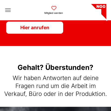
Skip to main navigation
Skip to main content
Skip to page footer
BÄCKER-HOTLINE
Mitglied werden
Hier anrufen
BÄCKER-HOTLINE
Gehalt? Überstunden?
Wir haben Antworten auf deine
Fragen rund um die Arbeit im
Verkauf, Büro oder in der Produktion.