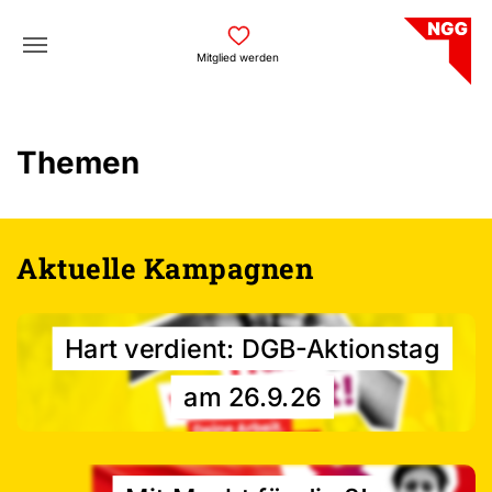
Skip to main navigation
Skip to main content
Skip to page footer
Mitglied werden
Themen
Aktuelle Kampagnen
Hart verdient: DGB-Aktionstag
am 26.9.26