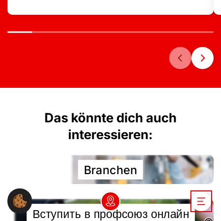
Das könnte dich auch
interessieren:
Branchen
Вступить в профсоюз онлайн
Dein NGG-Büro vor Ort
Open / 