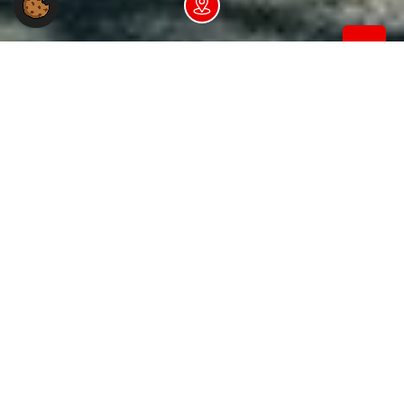
Dein NGG-Büro vor Ort
Du hast Fragen an uns?
Wir sind telefonisch Mo - Fr: 8:00-18:00 Uhr
erreichbar.
Service-Nummer
040 380 13 222
Gastro-Hotline
040 380 13 255