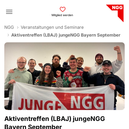
Skip to main navigation
Skip to main content
Skip to page footer
Mitglied werden
You are here:
NGG
Veranstaltungen und Seminare
Aktiventreffen (LBAJ) jungeNGG Bayern September
Aktiventreffen (LBAJ) jungeNGG
Bayern September