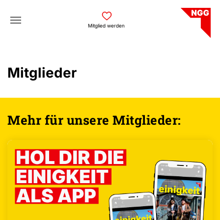
Skip to main navigation
Skip to main content
Skip to page footer
Mitglied werden
Mitglieder
Mehr für unsere Mitglieder: