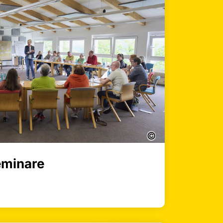
©
eminare