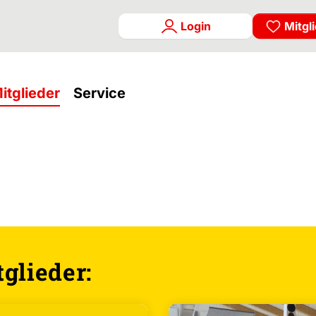
Login
Mitgl
rrent)
(current)
(current)
itglieder
Service
glieder: