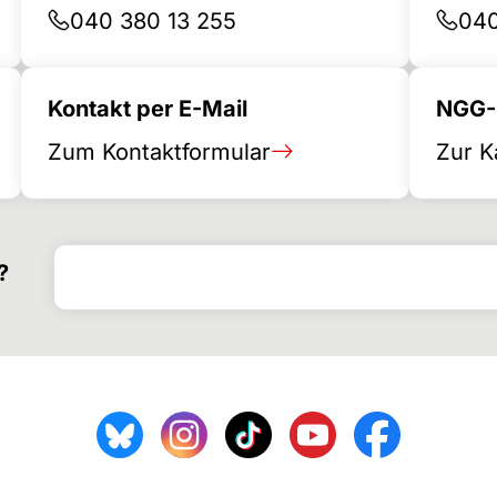
040 380 13 255
040
Kontakt per E-Mail
NGG-B
Zum Kontaktformular
Zur K
Search for
Search form
?