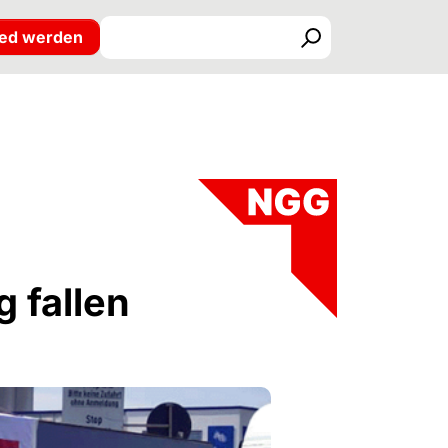
ied werden
Suchen
g fallen