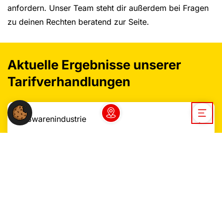
anfordern. Unser Team steht dir außerdem bei Fragen
zu deinen Rechten beratend zur Seite.
Aktuelle Ergebnisse unserer
Tarifverhandlungen
Süßwarenindustrie
Dein NGG-Büro vor Ort
Open / 
Das könnte dich auch
interessieren: