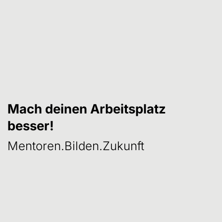
Mach deinen Arbeitsplatz
Utilizziamo YouTube per incorporare video sul nostro sito web
besser!
Carica video YouTube
Carica tutto
Mentoren.Bilden.Zukunft