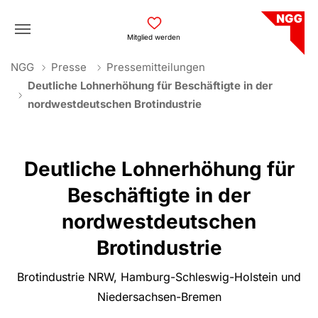
Skip to main navigation
Skip to main content
Skip to page footer
Mitglied werden
You are here:
NGG
Presse
Pressemitteilungen
Deutliche Lohnerhöhung für Beschäftigte in der
nordwestdeutschen Brotindustrie
Deutliche Lohnerhöhung für
Beschäftigte in der
nordwestdeutschen
Brotindustrie
Brotindustrie NRW, Hamburg-Schleswig-Holstein und
Niedersachsen-Bremen