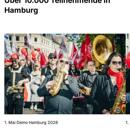
Über 10.000 Teilnehmende in
Hamburg
Show larger version for:
Sh
©
1. Mai Demo Hamburg 2026
1