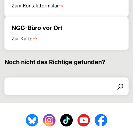
Zum Kontaktformular
NGG-Büro vor Ort
Zur Karte
Noch nicht das Richtige gefunden?
Search for
Search form
Search