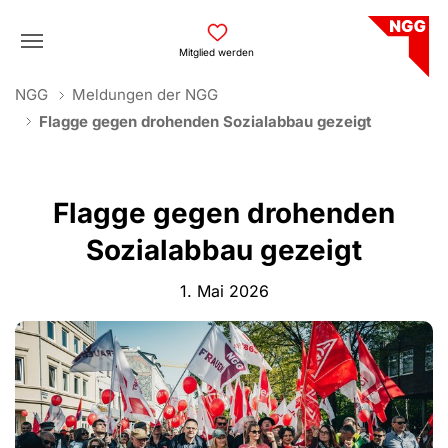
Skip to main navigation
Skip to main content
Skip to page footer
Mitglied werden
You are here:
NGG
Meldungen der NGG
Flagge gegen drohenden Sozialabbau gezeigt
Flagge gegen drohenden
Sozialabbau gezeigt
1. Mai 2026