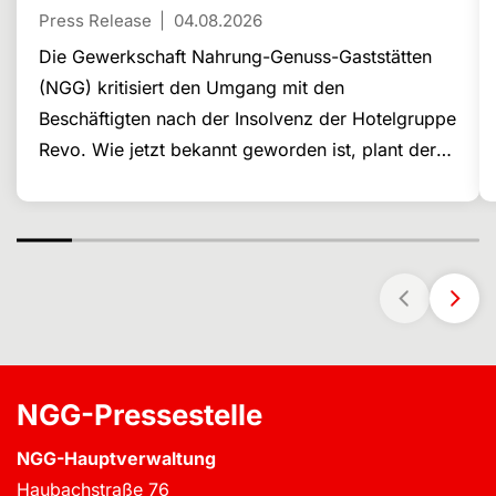
Press Release
04.08.2026
Die Gewerkschaft Nahrung-Genuss-Gaststätten
(NGG) kritisiert den Umgang mit den
Beschäftigten nach der Insolvenz der Hotelgruppe
Revo. Wie jetzt bekannt geworden ist, plant der
indische Konzern Prism, 24 Hotels der
insolventen Revo-Gruppe zu übernehmen und will
diese unter der Marke Sunday fortführen. Doch
für rund 500 bisherige Beschäftigte bedeutet dies
nun scheinbar keine Perspektive: Sie haben von
Revo Kündigungen erhalten.
NGG-Pressestelle
NGG-Hauptverwaltung
Haubachstraße 76