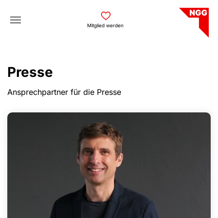
Skip to main navigation
Skip to main content
Skip to page footer
Mitglied werden
Presse
Ansprechpartner für die Presse